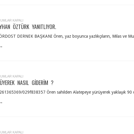
NEK
UMLAR KAPALI
NA
YHAN ÖZTÜRK YANITLIYOR.
AN
ÜRK
ITLIYOR.
DOST DERNEK BAŞKANI Ören, yaz boyunca yazlıkçıların, Milas ve Muğla b
 →
TEPE
UMLAR KAPALI
ÜYEREK NASIL GIDERIM ?
ÜYEREK
IL
ERIM
261365369/029f838357 Ören sahilden Alatepeye yürüyerek yaklaşık 90 dak
 →
UMLAR KAPALI