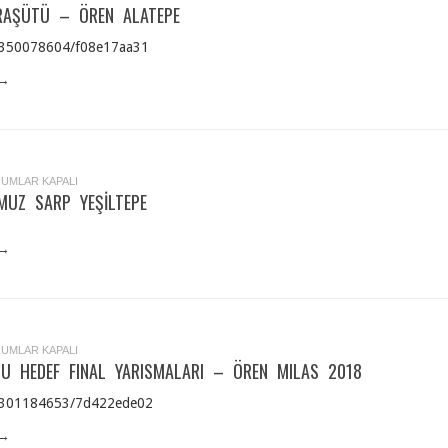
AÇ
RAŞÜTÜ – ÖREN ALATEPE
AŞÜTÜ
N
m/350078604/f08e17aa31
TEPE
 →
ÜK
UMLAR KAPALI
OCUMUZ
UZ SARP YEŞILTEPE
P
ILTEPE
 →
AC
UMLAR KAPALI
ASUTU
U HEDEF FINAL YARISMALARI – ÖREN MILAS 2018
EF
AL
ISMALARI
m/301184653/7d422ede02
N
AS
 →