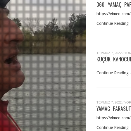
YAM
360′ YAMAÇ PA
PAR
–
ÖRE
https://vimeo.co
ALA
IÇIN
Continue Reading
KÜÇ
TEMMUZ 7, 2022
/
YOR
KAN
KÜÇÜK KANOCUM
SAR
YEŞ
IÇIN
Continue Reading
YAM
TEMMUZ 7, 2022
/
YOR
PAR
YAMAC PARASUT
HED
FIN
YAR
https://vimeo.co
–
ÖRE
MIL
Continue Reading
2018