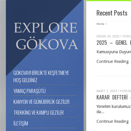
Recent Posts
Home
»
2025
NISAN 29, 2025
/
YORU
–
2025 – GENEL 
GENE
KURU
IÇIN
Kamuoyuna Duyuru; 
Continue Reading
GÖKOVAYI BIRLIKTE KEŞFETMEYE
HOŞ GELDINIZ
YAMAÇ PARAŞÜTÜ
KARAR
MART 1, 2023
/
YORUM
DEFTE
KARAR DEFTERİ
–
KANYON VE GÜNÜBIRLIK GEZILER
2023
–
Yönetim kurulumuz 
DUYUR
TREKKING VE KAMPLI GEZILER
da...
1
IÇIN
Continue Reading
İLETIŞIM