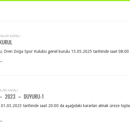
MLAR KAPALI
KURUL
L
L
Ören Doğa Spor Kulubü genel kurulu 15.05.2025 tarihinde saat 08:00 de 
 →
LAR KAPALI
Rİ
 – 2023 – DUYURU-1
01.03.2023 tarihinde saat 20:00 da aşağıdaki kararları almak üreze topla
U-
 →