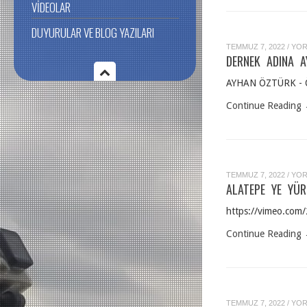
VIDEOLAR
DUYURULAR VE BLOG YAZILARI
DER
TEMMUZ 7, 2022
/
YOR
ADI
DERNEK ADINA A
AYH
ÖZT
YAN
AYHAN ÖZTÜRK - ÖR
IÇIN
Continue Reading
ALA
TEMMUZ 7, 2022
/
YOR
YE
ALATEPE YE YÜR
YÜR
NAS
GID
https://vimeo.com/
?
IÇIN
Continue Reading
360′
TEMMUZ 7, 2022
/
YOR